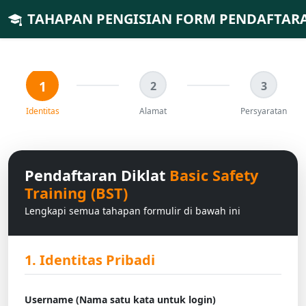
TAHAPAN PENGISIAN FORM PENDAFTAR
1
2
3
Identitas
Alamat
Persyaratan
Pendaftaran Diklat
Basic Safety
Training (BST)
Lengkapi semua tahapan formulir di bawah ini
1. Identitas Pribadi
Username (Nama satu kata untuk login)